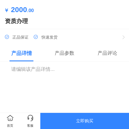
2000
￥
.00
资质办理
正品保证
快速发货
产品详情
产品参数
产品评论
请编辑该产品详情...
立即购买
首页
客服