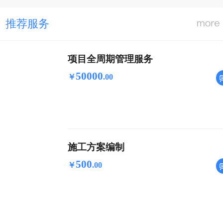
推荐服务
项目全周期管理服务
50000
￥
.
00
施工方案编制
500
￥
.
00